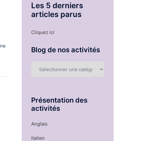
Les 5 derniers
articles parus
s
Cliquez ici
une
Blog de nos activités
Blog
de
nos
activités
Présentation des
activités
Anglais
Italien