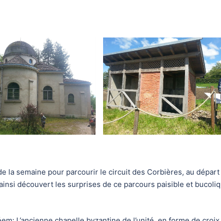
de la semaine pour parcourir le circuit des Corbières, au départ
insi découvert les surprises de ce parcours paisible et bucoli
m: L’ancienne chapelle byzantine de l’unité, en forme de croix