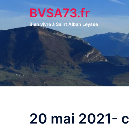
Aller
BVSA73.fr
au
contenu
Bien vivre à Saint Alban Leysse
20 mai 2021- c