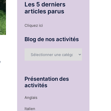
Les 5 derniers
articles parus
Cliquez ici
Blog de nos activités
Blog
de
e
nos
activités
Présentation des
activités
Anglais
Italien