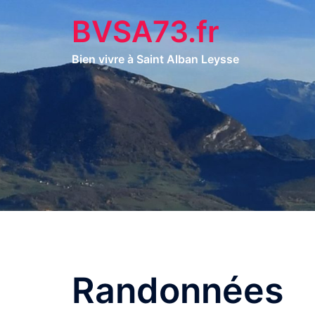
Aller
BVSA73.fr
au
contenu
Bien vivre à Saint Alban Leysse
Randonnées