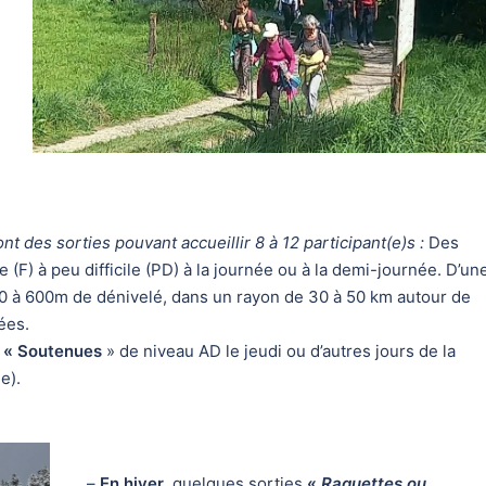
t des sorties pouvant accueillir 8 à 12 participant(e)s :
Des
le (F) à peu difficile (PD) à la journée ou à la demi-journée. D’un
00 à 600m de dénivelé, dans un rayon de 30 à 50 km autour de
ées.
s
« Soutenues
» de niveau AD le jeudi ou d’autres jours de la
e).
–
En hiver
, quelques sorties
«
Raquettes ou