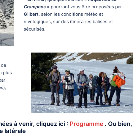
Crampons
»
pourront vous être proposées par
Gilbert
, selon les conditions météo et
nivologiques, sur des itinéraires balisés et
sécurisés.
 de
u plus
par
s),
es à venir, cliquez ici :
Programme
.
Ou bien,
e latérale