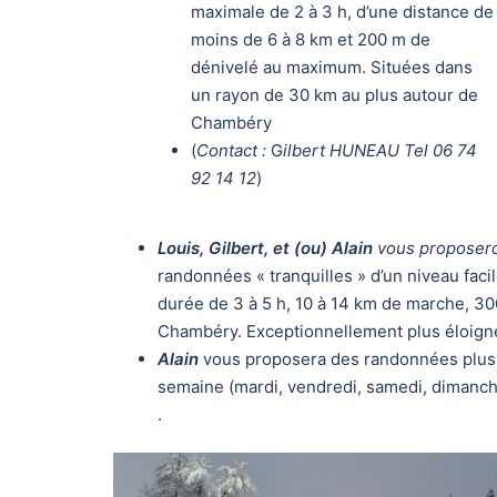
maximale de 2 à 3 h, d’une distance de
moins de 6 à 8 km et 200 m de
dénivelé au maximum. Situées dans
un rayon de 30 km au plus autour de
Chambéry
(
Contact :
G
ilbert HUNEAU Tel 06 74
92 14 12
)
Louis, Gilbert, et (ou) Alain
vous proposeron
randonnées « tranquilles
» d’un niveau faci
durée de 3 à 5 h, 10 à 14 km de marche, 3
Chambéry. Exceptionnellement plus éloign
Alain
vous proposera des randonnées plu
semaine (mardi, vendredi, samedi, dimanch
.