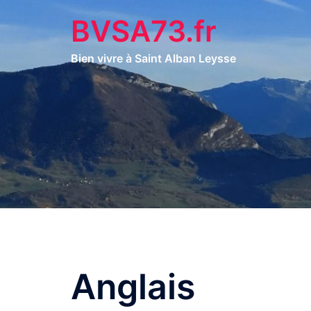
Aller
BVSA73.fr
au
contenu
Bien vivre à Saint Alban Leysse
Anglais