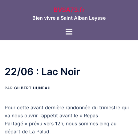
Aller
BVSA73.fr
au
Bien vivre à Saint Alban Leysse
contenu
Ouvrir/fermer
le
menu
22/06 : Lac Noir
PAR
GILBERT HUNEAU
Pour cette avant dernière randonnée du trimestre qui
va nous ouvrir l’appétit avant le « Repas
Partagé » prévu vers 12h, nous sommes cinq au
départ de La Palud.