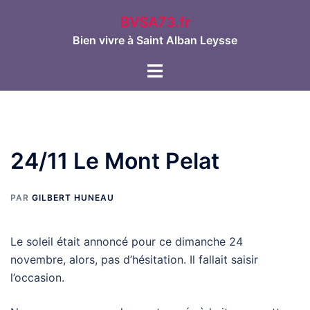
Aller
BVSA73.fr
au
Bien vivre à Saint Alban Leysse
contenu
Ouvrir/fermer
le
menu
24/11 Le Mont Pelat
PAR
GILBERT HUNEAU
Le soleil était annoncé pour ce dimanche 24
novembre, alors, pas d’hésitation. Il fallait saisir
l’occasion.