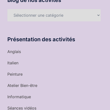
Blog de nos activités
Blog
de
nos
activités
Présentation des activités
Anglais
Italien
Peinture
Atelier Bien-être
Informatique
Séances vidéos