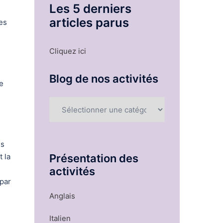
Les 5 derniers
articles parus
es
Cliquez ici
Blog de nos activités
e
Blog
de
nos
activités
es
Présentation des
 la
activités
 par
Anglais
Italien