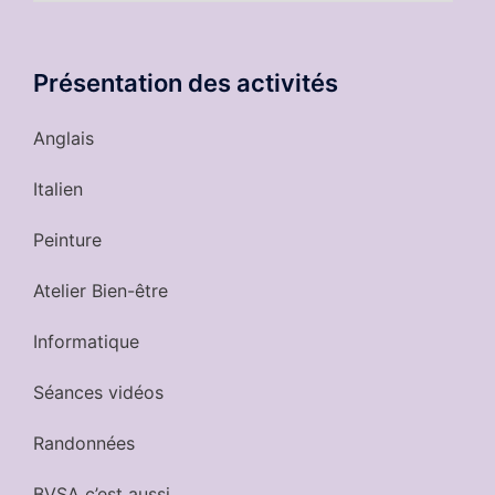
nos
activités
Présentation des activités
Anglais
Italien
Peinture
Atelier Bien-être
Informatique
Séances vidéos
Randonnées
BVSA c’est aussi…..